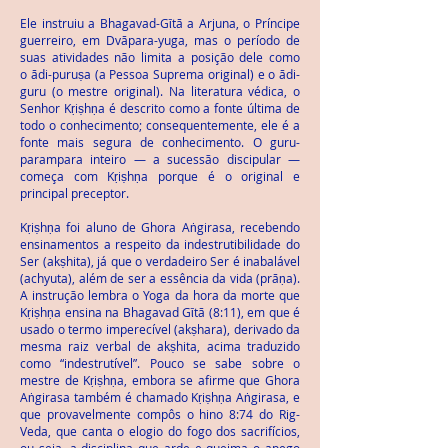
Ele instruiu a Bhagavad-Gῑtā a Arjuna, o Príncipe
guerreiro, em Dvāpara-yuga, mas o período de
suas atividades não limita a posição dele como
o ādi-puruṣa (a Pessoa Suprema original) e o ādi-
guru (o mestre original). Na literatura védica, o
Senhor Kṛiṣhṇa é descrito como a fonte última de
todo o conhecimento; consequentemente, ele é a
fonte mais segura de conhecimento. O guru-
parampara inteiro — a sucessão discipular —
começa com Kṛiṣhṇa porque é o original e
principal preceptor.
Kṛiṣhṇa foi aluno de Ghora Aṅgirasa, recebendo
ensinamentos a respeito da indestrutibilidade do
Ser (akṣhita), já que o verdadeiro Ser é inabalável
(achyuta), além de ser a essência da vida (prāṇa).
A instrução lembra o Yoga da hora da morte que
Kṛiṣhṇa ensina na Bhagavad Gῑtā (8:11), em que é
usado o termo imperecível (akṣhara), derivado da
mesma raiz verbal de akṣhita, acima traduzido
como “indestrutível”. Pouco se sabe sobre o
mestre de Kṛiṣhṇa, embora se afirme que Ghora
Aṅgirasa também é chamado Kṛiṣhṇa Aṅgirasa, e
que provavelmente compôs o hino 8:74 do Rig-
Veda, que canta o elogio do fogo dos sacrifícios,