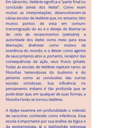
Em sânscrito,
Vedānta
significa a “parte final ou
conclusão (
anta
) dos
Vedas
”. Como eram
muitas as interpretações, desenvolveram-se
várias escolas de
Vedānta
que, no entanto, têm
muitos pontos de vista em comum:
transmigração do eu e o desejo de libertar-se
do ciclo de renascimentos (
saṁsāra
); a
autoridade dos
Vedas
como meio para essa
libertação;
Brahman
como motivo da
existência do mundo; e o
ātman
como agente
de seus próprios atos e, portanto, receptor das
consequências da ação, seus frutos (
phala
).
Todas as escolas de
Vedānta
rejeitam tanto as
filosofias heterodoxas do budismo e do
jainismo como as conclusões das outras
escolas ortodoxas. Sua influência no
pensamento indiano é tão profunda que se
pode dizer que, em qualquer de suas formas, a
filosofia hindu se tornou
Vedānta
.
A
Nyāya
examina em profundidade o método
de raciocínio conhecido como inferência. Essa
escola é importante por sua análise da lógica e
da epistemologia. Já o
Vaiśheṣhika
sobressai