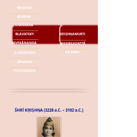
KṚIṢHṆA
BUDDHA
SHAṄKARA
BLAVATSKY
KṚIṢHṆAMURTI
VIVEKĀNANDA
NISARGADATTĀ
AUROBINDO
SAI BABA
RĀMANA
YOGĀNANDA
ŚHRῙ KṚIṢHṆA (3228 a.C. – 3102 a.C.)