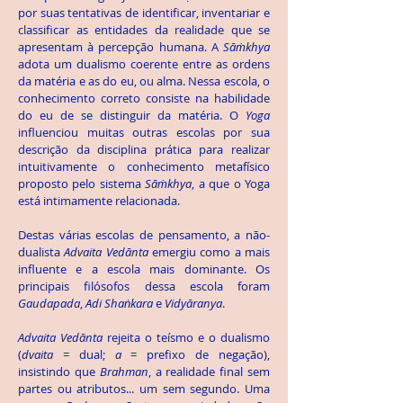
por suas tentativas de identificar, inventariar e
classificar as entidades da realidade que se
apresentam à percepção humana. A
Sāṁkhya
adota um dualismo coerente entre as ordens
da matéria e as do eu, ou alma. Nessa escola, o
conhecimento correto consiste na habilidade
do eu de se distinguir da matéria. O
Yoga
influenciou muitas outras escolas por sua
descrição da disciplina prática para realizar
intuitivamente o conhecimento metafísico
proposto pelo sistema
Sāṁkhya
, a que o Yoga
está intimamente relacionada.
Destas várias escolas de pensamento, a não-
dualista
Advaita Ved
ā
nta
emergiu como a mais
influente e a escola mais dominante. Os
principais filósofos dessa escola foram
Gaudapada
,
Adi Shaṅkara
e
Vidyāranya
.
Advaita Ved
ā
nta
rejeita o teísmo e o dualismo
(
dvaita
= dual;
a
= prefixo de negação),
insistindo que
Brahman
, a realidade final sem
partes ou atributos... um sem segundo. Uma