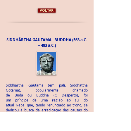
VOLTAR
SIDDH
Ā
RTHA GAUTAMA - BUDDHA
(563 a.C.
– 483 a.C.)
Siddhārtha Gautama (em pali, Siddhāttha
Gotama), popularmente chamado
de Buda ou Buddha (O Desperto), foi
um príncipe de uma região ao sul do
atual Nepal que, tendo renunciado ao trono, se
dedicou à busca da erradicação das causas do
sofrimento humano e de todos os seres, e desta
forma encontrou um caminho até ao "despertar"
ou "iluminação". Após o que se tornou mestre ou
professor espiritual, fundando o budismo.