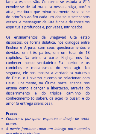
familiares eles são. Conforme se estuda a Gῑtā
envolve-se de tal maneira nessa antiga, porém
atual, escritura, que minuciosamente trabalha-se
do princípio ao fim cada um dos seus setecentos
versos. A mensagem da Gῑtā é cheia de conceitos
espirituais profundos e, por vezes, intrincados.
Os ensinamentos da Bhagavad Gῑtā estão
dispostos, de forma didática, nos diálogos entre
Kṛiṣhṇa e Arjuna, com seus questionamentos e
dúvidas, em três partes, em um total de 18
capítulos. Na primeira parte, Kṛiṣhṇa nos faz
conhecer nosso verdadeiro Eu interior e os
caminhos e mecanismos do reto agir. Na
segunda, ele nos mostra a verdadeira natureza
de Deus, o Universo e como se relacionar com
Deus. Finalmente, na última parte, Kṛiṣhṇa nos
ensina como alcançar a libertação, através do
discernimento e do tríplice caminho do
conhecimento (o saber), da ação (o ousar) e do
amor (a entrega silenciosa).
Frases
Conhece a paz quem esqueceu o desejo de sentir
prazer.
A mente funciona como um inimigo para aqueles
que não a controlam.