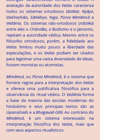
aceitação da autoridade dos
Vedas
caracteriza
todos os sistemas ortodoxos (
āstika
):
Nyāya
,
Vaiśheṣhika
,
Sāṁkhya
,
Yoga
,
Pūrva Mῑmāṁsā
e
Vedānta
. Os sistemas não-ortodoxos (
nāstika
)
entre eles o
Chārvāka
, o Budismo e o Jainismo,
rejeitam a autoridade védica. Mesmo entre os
filósofos ortodoxos, porém, a fidelidade aos
Vedas
limitou muito pouco a liberdade das
especulações, e os
Vedas
podiam ser citados
para legitimar uma vasta diversidade de ideias,
fossem monistas ou atomistas.
Mῑmāṁsā
, ou
Pūrva Mῑmāṁsā
, é o sistema que
fornece regras para a interpretação dos
Vedas
e oferece uma justificativa filosófica para a
observância do ritual védico. O
Vedānta
forma
a base da maioria das escolas modernas do
hinduísmo e seus principais textos são as
Upaniṣhads
e a
Bhagavad-Gῑtā
. Ao contrário do
Mῑmāṁsā
, é um sistema interessado na
interpretação filosófica dos
Vedas
, mais que
com seus aspectos ritualísticos.