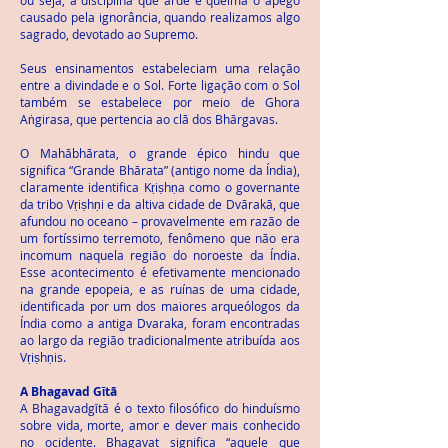
ou seja, a disciplina que arde e queima o apego
causado pela ignorância, quando realizamos algo
sagrado, devotado ao Supremo.
Seus ensinamentos estabeleciam uma relação
entre a divindade e o Sol. Forte ligação com o Sol
também se estabelece por meio de Ghora
Aṅgirasa, que pertencia ao clã dos Bhārgavas.
O Mahābhārata, o grande épico hindu que
significa “Grande Bhārata” (antigo nome da Índia),
claramente identifica Kṛiṣhṇa como o governante
da tribo Vṛiṣhṇi e da altiva cidade de Dvārakā, que
afundou no oceano – provavelmente em razão de
um fortíssimo terremoto, fenômeno que não era
incomum naquela região do noroeste da Índia.
Esse acontecimento é efetivamente mencionado
na grande epopeia, e as ruínas de uma cidade,
identificada por um dos maiores arqueólogos da
Índia como a antiga Dvaraka, foram encontradas
ao largo da região tradicionalmente atribuída aos
Vṛiṣhṇis.
A Bhagavad Gῑtā
A Bhagavadgῑtā é o texto filosófico do hinduísmo
sobre vida, morte, amor e dever mais conhecido
no ocidente. Bhagavat significa “aquele que