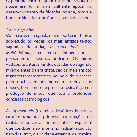
O período entre o quinto e nono século da
nossa era foi a mais brilhante época no
desenvolvimento da filosofia indiana, hindu e
budista; filosofias que floresceram lado a lado.
Textos Sagrados
Os escritos sagrados da cultura hindu,
sobretudo os Vedas (os mais antigos textos
sagrados da Índia), as
Upaniṣhads
e o
Mahābhārata
, há muito influenciam o
pensamento filosófico indiano. Os hinos
védicos, escrituras hindus datadas do segundo
milênio antes da era cristã, são os mais antigos
registros remanescentes, na Índia, do processo
pelo qual a mente humana produz seus
deuses, bem como do processo psicológico da
produção de mitos, que leva a profundos
conceitos cosmológicos.
As
Upaniṣhads
(tratados filosóficos indianos)
contêm uma das primeiras concepções da
realidade universal, onipresente e espiritual
que conduzem ao monismo radical (absoluto
não-dualismo, ou unidade essencial da matéria