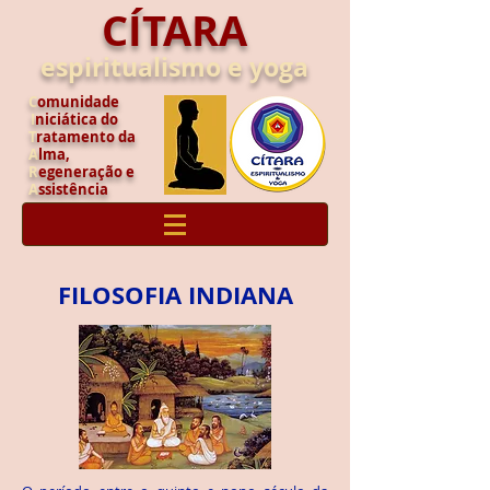
CÍTARA
espiritualismo e yoga
C
omunidade
I
niciática do
T
ratamento da
A
lma,
R
egeneração e
A
ssistência
FILOSOFIA INDIANA