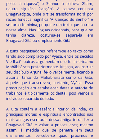
possui a riqueza”, o Senhor; a palavra Gῑtam,
neutra, significa “canção”. A palavra conjunta
Bhagavadgῑtā, onde o ‘t’ se transforma no ‘d’ por
razão fonética, significa “A Canção do Senhor” e
se torna feminina, porque é um texto que nutre a
nossa alma. Nas línguas ocidentais, para que se
tenha clareza, costuma-se separa-la em
Bhagavad Gῑtā ou simplesmente Gῑtā.
Alguns pesquisadores referem-se ao texto como
tendo sido compilado por Vyāsa, entre os séculos
V e II a.C. outros argumentam que foi inserida no
Mahābhārata posteriormente. Kṛiṣhṇa, ao instruir
seu discípulo Arjuna, fê-lo verbalmente, ficando a
autoria, tanto do Mahābhārata como da Gῑtā,
àquele que transcreveu, portanto, Vyāsa. Essa
preocupação em estabelecer datas e autoria de
trabalhos é tipicamente ocidental, pois vemos o
indivíduo separado do todo.
A Gῑtā contém a essência interior da Índia, os
princípios morais e espirituais encontrados nas
mais antigas escrituras dessa antiga terra. Ler a
Bhagavad Gῑtā é voltar a priscas eras; mesmo
assim, à medida que se penetra em seus
ensinamentos, percebe-se quão próximos e