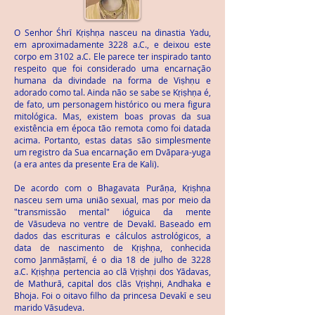
O Senhor Śhrῑ Kṛiṣhṇa nasceu na dinastia Yadu,
em aproximadamente 3228 a.C., e deixou este
corpo em 3102 a.C. Ele parece ter inspirado tanto
respeito que foi considerado uma encarnação
humana da divindade na forma de Viṣhṇu e
adorado como tal. Ainda não se sabe se Kṛiṣhṇa é,
de fato, um personagem histórico ou mera figura
mitológica. Mas, existem boas provas da sua
existência em época tão remota como foi datada
acima. Portanto, estas datas são simplesmente
um registro da Sua encarnação em Dvāpara-yuga
(a era antes da presente Era de Kali).
De acordo com o Bhagavata Purāṇa, Kṛiṣhṇa
nasceu sem uma união sexual, mas por meio da
"transmissão mental" ióguica da mente
de Vāsudeva no ventre de Devakῑ. Baseado em
dados das escrituras e cálculos astrológicos, a
data de nascimento de Kṛiṣhṇa, conhecida
como Janmāṣṭamῑ, é o dia 18 de julho de 3228
a.C. Kṛiṣhṇa pertencia ao clã Vṛiṣhṇi dos Yādavas,
de Mathurā, capital dos clãs Vṛiṣhṇi, Andhaka e
Bhoja. Foi o oitavo filho da princesa Devakῑ e seu
marido Vāsudeva.