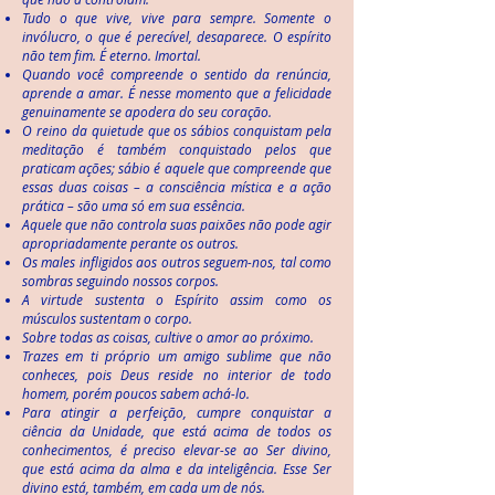
Tudo o que vive, vive para sempre. Somente o
invólucro, o que é perecível, desaparece. O espírito
não tem fim. É eterno. Imortal.
Quando você compreende o sentido da renúncia,
aprende a amar. É nesse momento que a felicidade
genuinamente se apodera do seu coração.
O reino da quietude que os sábios conquistam pela
meditação é também conquistado pelos que
praticam ações; sábio é aquele que compreende que
essas duas coisas – a consciência mística e a ação
prática – são uma só em sua essência.
Aquele que não controla suas paixões não pode agir
apropriadamente perante os outros.
Os males infligidos aos outros seguem-nos, tal como
sombras seguindo nossos corpos.
A virtude sustenta o Espírito assim como os
músculos sustentam o corpo.
Sobre todas as coisas, cultive o amor ao próximo.
Trazes em ti próprio um amigo sublime que não
conheces, pois Deus reside no interior de todo
homem, porém poucos sabem achá-lo.
Para atingir a perfeição, cumpre conquistar a
ciência da Unidade, que está acima de todos os
conhecimentos, é preciso elevar-se ao Ser divino,
que está acima da alma e da inteligência. Esse Ser
divino está, também, em cada um de nós.