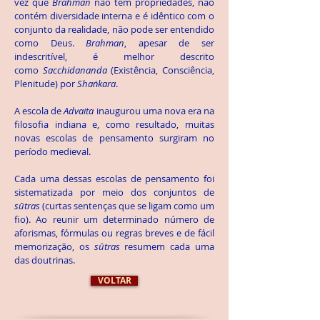
vez que
Brahman
não tem propriedades, não
contém diversidade interna e é idêntico com o
conjunto da realidade, não pode ser entendido
como Deus.
Brahman
, apesar de ser
indescritível, é melhor descrito
como
Sacchidananda
(Existência, Consciência,
Plenitude) por
Shaṅkara
.
A escola de
Advaita
inaugurou uma nova era na
filosofia indiana e, como resultado, muitas
novas escolas de pensamento surgiram no
período medieval.
Cada uma dessas escolas de pensamento foi
sistematizada por meio dos conjuntos de
sūtras
(curtas sentenças que se ligam como um
fio). Ao reunir um determinado número de
aforismas, fórmulas ou regras breves e de fácil
memorização, os
sūtras
resumem cada uma
das doutrinas.
VOLTAR