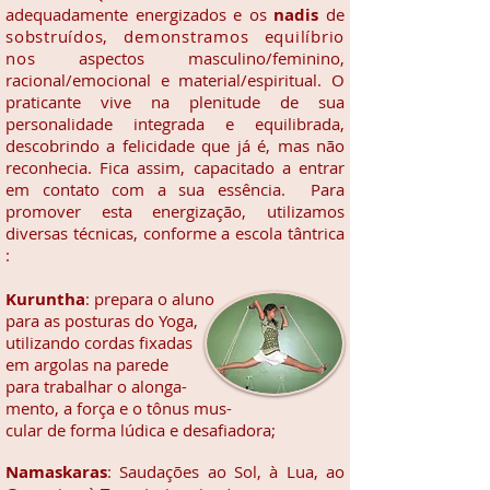
adequadamente energizados e os
nadis
de­­
so­­bs­truídos, demonstramos equilíbrio
nos
aspectos masculino/feminino,
racional/emocional e material/espiritual. O
praticante vive na ple­nitude de sua
personalidade integrada e equilibrada,
descobrindo a felicidade que já é, mas não
reconhecia. Fica assim, capacitado a entrar
em contato com a sua essência. Para
promover esta energização, utilizamos
diversas técnicas, conforme a escola tântrica
:
Kuruntha
: prepara o
aluno
para as posturas do Yoga,
utilizando cordas fixadas
em argolas na parede
para trabalhar o alonga-
mento, a força e o tônus mus-
cular de forma lúdica e desafiadora;
Namaskaras
: Saudações ao Sol, à Lua, ao