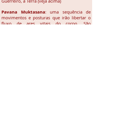
Guerreiro, à Terra (veja acima)
Pavana Muktasana
: uma sequência de
movimentos e posturas que irão libertar o
fluxo de ares vitais do corpo. São
movimentos simples e fáceis de serem
executados, ainda assim, muito eficientes
para regular aquilo que na Índia se conhece
como humores: mucosidades das vias
respiratórias (kapha), gases corporais (vata) e
acidez ou bílis (pitta), ou seja, os três
biotipos (doshas) que definem os diferentes
aspectos da personalidade de cada um.
Asanas
: energizam os chakras, através de
posturas;
Kriyas
: desobstrui os canais da energia sutil;
Pranayamas
: ativam a circulação da energia
dos chakras pela respiração;
Bandhas
: dirigem a energia para certas