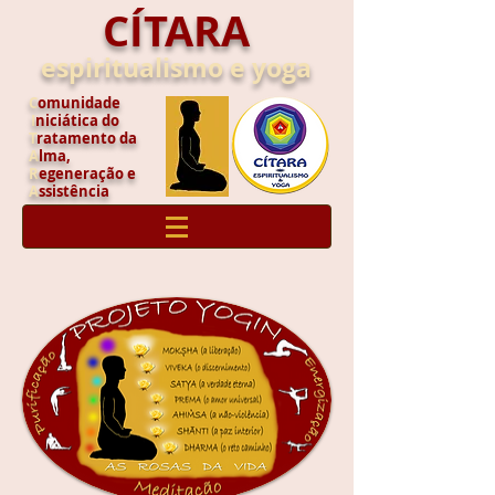
CÍTARA
espiritualismo e yoga
C
omunidade
I
niciática do
T
ratamento da
A
lma,
R
egeneração e
A
ssistência